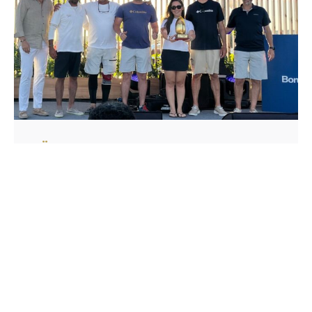
GÖZALAN YELKEN TAKIMI, KABOTAJ
BAYRAMI 100. YIL KUPASI’NI ZIRVEDE
TAMAMLADI!