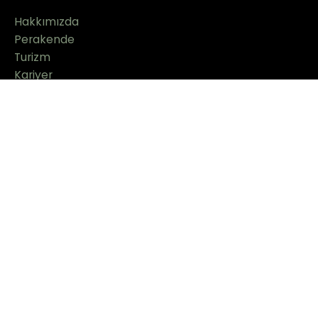
Hakkımızda
Perakende
Turizm
Kariyer
İletişim
Bilgi Toplum Hizmetleri
Kişisel Veri İşleme Politikası
Gizlilik Politikası
Markalar
Columbia Sportswear
Mountain Hardwear
Sebago
Sorel
The Moose Bay